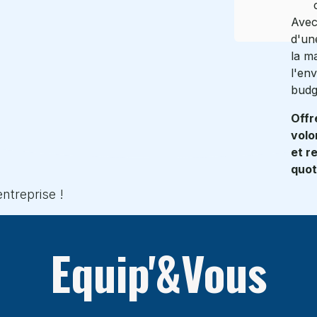
Avec
d'une
la m
l'en
budg
Offr
volo
et r
quot
ntreprise !
Equip'&Vous