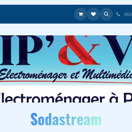
ontactez-nous
Nouveautés
Livraison & Retour
059
Sodastream