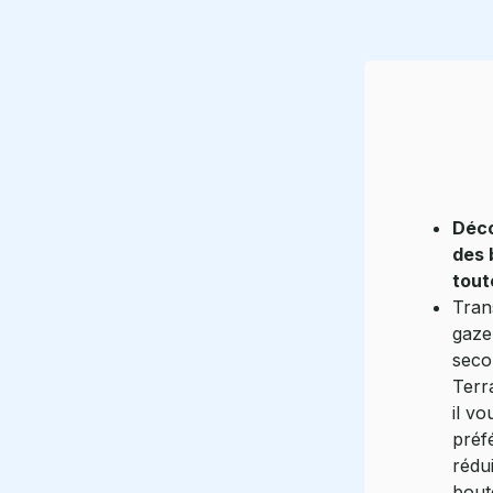
Déco
des 
toute
Tran
gaze
seco
Terra
il v
préf
rédu
boute