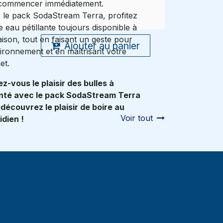
commencer immédiatement.
 le pack SodaStream Terra, profitez
 eau pétillante toujours disponible à
aison, tout en faisant un geste pour
Ajouter au panier
vironnement et en maîtrisant votre
et.
ez-vous le plaisir des bulles à
nté avec le pack SodaStream Terra
edécouvrez le plaisir de boire au
Voir tout
idien !