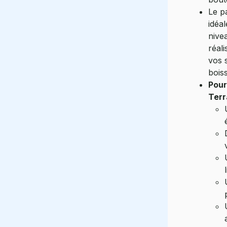
Le p
idéal
nivea
réali
vos 
bois
Pour
Terr